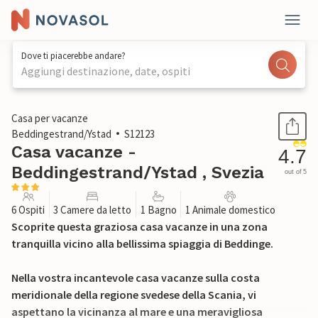
Dove ti piacerebbe andare?
Aggiungi destinazione, date, ospiti
1 / 17
Casa per vacanze
Beddingestrand/Ystad
S12123
Casa vacanze -
4.7
Beddingestrand/Ystad , Svezia
out of 5
6 Ospiti
3 Camere da letto
1 Bagno
1 Animale domestico
Scoprite questa graziosa casa vacanze in una zona
tranquilla vicino alla bellissima spiaggia di Beddinge.
Nella vostra incantevole casa vacanze sulla costa
meridionale della regione svedese della Scania, vi
aspettano la vicinanza al mare e una meravigliosa