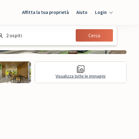
Affitta la tua proprietà
Aiuto
Login
Login
2 ospiti
Cerca
Ospiti
Proprietario
Visualizza tutte le immagini
sioni