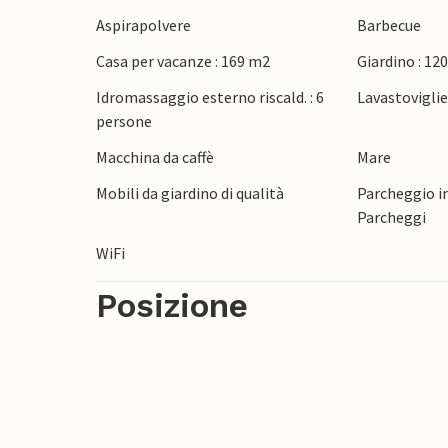
pochi minuti a piedi dalla casa vacanze, la
Aspirapolvere
Barbecue
giornate rilassanti in riva al mare. Esplora
Casa per vacanze : 169 m2
Giardino : 12
in bicicletta o fate una gita nella vicina ci
culturali e i suoi vicoli accoglienti. Meri
Idromassaggio esterno riscald. : 6
Lavastovigli
e la penisola di Mols Bjerge, con le sue dol
persone
vacanza indimenticabile.
Macchina da caffè
Mare
Mobili da giardino di qualità
Parcheggio in
Parcheggi
WiFi
Posizione