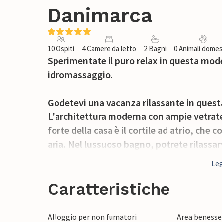
Danimarca
10 Ospiti
4 Camere da letto
2 Bagni
0 Animali domes
Sperimentate il puro relax in questa mode
idromassaggio.
Godetevi una vacanza rilassante in quest
L'architettura moderna con ampie vetrate
forte della casa è il cortile ad atrio, che
aria. Nel lussuoso bagno, potrete rilassar
vasca idromassaggio in giardino. La cucin
Leg
aperta offrono il massimo comfort, mentr
fitness.
Caratteristiche
La spiaggia di Begtrupvig è un vero paradi
Alloggio per non fumatori
Area benesse