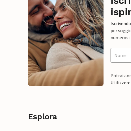
Iscr
ispi
Iscrivendo
per soggio
numerosi p
Potrai ann
Utilizzere
Esplora