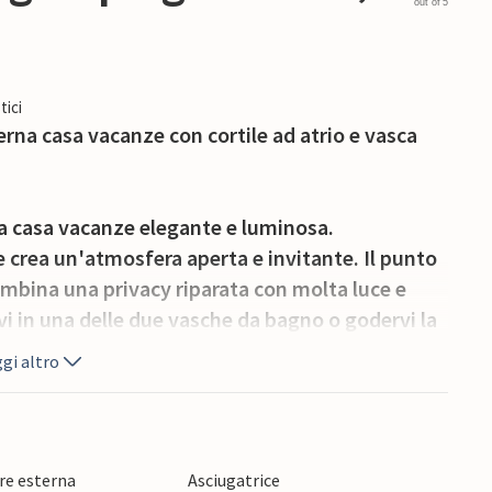
out of 5
tici
rna casa vacanze con cortile ad atrio e vasca
a casa vacanze elegante e luminosa.
 crea un'atmosfera aperta e invitante. Il punto
 combina una privacy riparata con molta luce e
vi in una delle due vasche da bagno o godervi la
a ben attrezzata e la zona giorno a pianta
gi altro
e a vostra disposizione c'è anche una sala
so per gli amanti della natura e del relax. A
re esterna
Asciugatrice