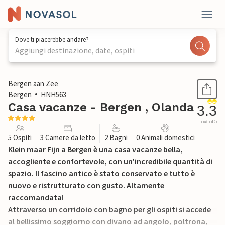
Dove ti piacerebbe andare?
Aggiungi destinazione, date, ospiti
1 / 20
Bergen aan Zee
Bergen
HNH563
Casa vacanze - Bergen , Olanda
3.3
out of 5
5 Ospiti
3 Camere da letto
2 Bagni
0 Animali domestici
Klein maar Fijn a Bergen è una casa vacanze bella,
accogliente e confortevole, con un'incredibile quantità di
spazio. Il fascino antico è stato conservato e tutto è
nuovo e ristrutturato con gusto. Altamente
raccomandata!
Attraverso un corridoio con bagno per gli ospiti si accede
al bellissimo soggiorno con divano ad angolo, poltrona,