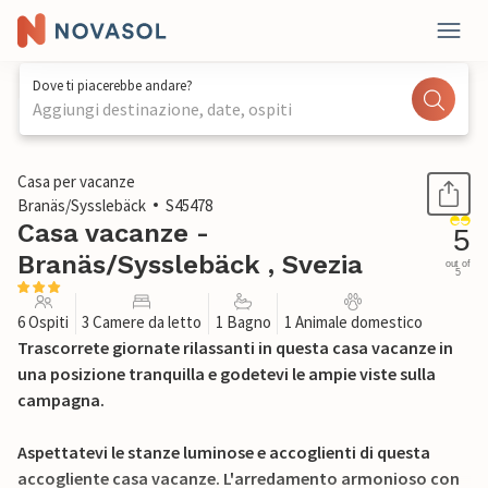
Dove ti piacerebbe andare?
Aggiungi destinazione, date, ospiti
1 / 23
Casa per vacanze
Branäs/Sysslebäck
S45478
Casa vacanze -
5
Branäs/Sysslebäck , Svezia
out of
5
6 Ospiti
3 Camere da letto
1 Bagno
1 Animale domestico
Trascorrete giornate rilassanti in questa casa vacanze in
una posizione tranquilla e godetevi le ampie viste sulla
campagna.
Aspettatevi le stanze luminose e accoglienti di questa
accogliente casa vacanze. L'arredamento armonioso con