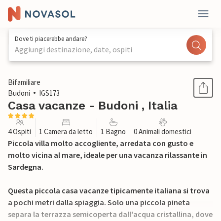
Dove ti piacerebbe andare?
Aggiungi destinazione, date, ospiti
1 / 16
Bifamiliare
Budoni
IGS173
Casa vacanze - Budoni , Italia
4 Ospiti
1 Camera da letto
1 Bagno
0 Animali domestici
Piccola villa molto accogliente, arredata con gusto e
molto vicina al mare, ideale per una vacanza rilassante in
Sardegna.
Questa piccola casa vacanze tipicamente italiana si trova
a pochi metri dalla spiaggia. Solo una piccola pineta
separa la terrazza semicoperta dall'acqua cristallina, dove