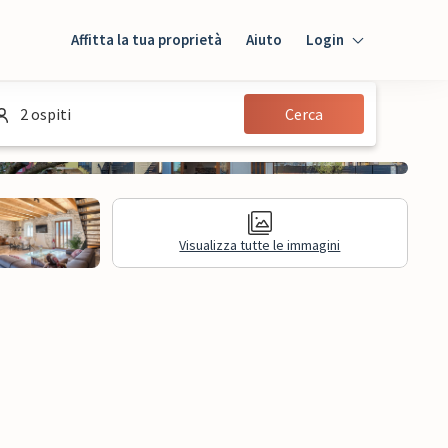
Affitta la tua proprietà
Aiuto
Login
Login
2 ospiti
Cerca
Ospiti
Proprietario
Visualizza tutte le immagini
sioni