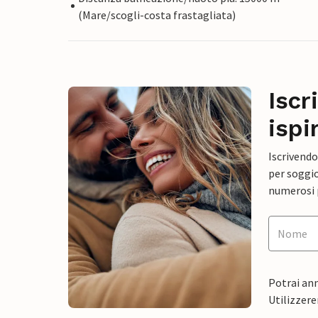
(Mare/scogli-costa frastagliata)
Iscr
ispi
Iscrivendo
per soggio
numerosi p
Potrai ann
Utilizzere