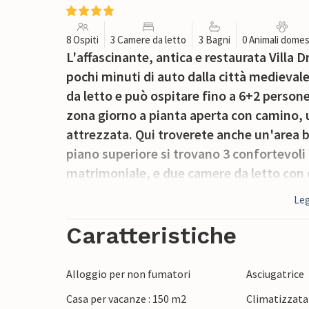
8 Ospiti
3 Camere da letto
3 Bagni
0 Animali domes
L'affascinante, antica e restaurata Villa D
pochi minuti di auto dalla città medievale
da letto e può ospitare fino a 6+2 persone
zona giorno a pianta aperta con camino,
attrezzata. Qui troverete anche un'area 
piano superiore si trovano 3 confortevoli
matrimoniale, e due camere da letto con do
La villa dispone di una grande piscina pr
Leg
vasca idromassaggio. Qui potrete rilassarv
italiana e slovena e sulle montagne. A poch
Caratteristiche
coperta e ben attrezzata con zona pranzo.
famiglia, dove potrete preparare deliziosi 
Alloggio per non fumatori
Asciugatrice
ideale per famiglie numerose e gruppi in ce
Casa per vacanze : 150 m2
Climatizzata
Druskovic si trova nella parte settentrion