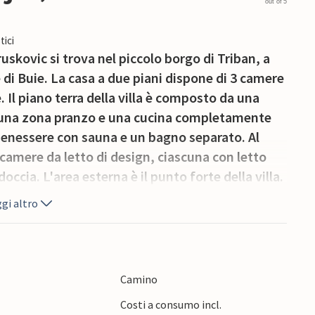
out of 5
tici
ruskovic si trova nel piccolo borgo di Triban, a
 di Buie. La casa a due piani dispone di 3 camere
. Il piano terra della villa è composto da una
 una zona pranzo e una cucina completamente
benessere con sauna e un bagno separato. Al
 camere da letto di design, ciascuna con letto
ccia. L'area esterna è il punto forte della villa.
ivata, un'ampia terrazza con area lounge e una
gi altro
i e godervi la splendida vista sulla costa
i passi dalla piscina si trova la cucina estiva
 Questo è il luogo perfetto per una riunione di
pasti sulla griglia a carbone. Villa Druskovic è
Camino
rca di una vacanza rilassante in Istria.Villa
Costi a consumo incl.
ale dell'Istria, non lontano da Umago, nella