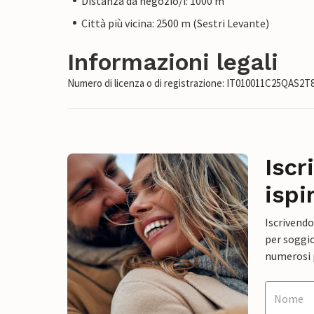
Distanza da negozio/i: 1000 m
Città più vicina: 2500 m (Sestri Levante)
Informazioni legali
Numero di licenza o di registrazione: IT010011C25QAS2T
Iscr
ispi
Iscrivendo
per soggio
numerosi p