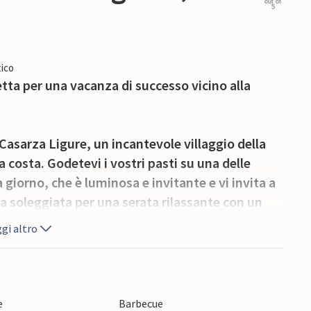
out of
5
ico
tta per una vacanza di successo vicino alla
Casarza Ligure, un incantevole villaggio della
a costa. Godetevi i vostri pasti su una delle
giorno, che è luminosa e invitante e vi invita a
na soleggiata per una serata rilassante con un
gi altro
te escursioni nel pittoresco paesaggio collinare o
 della costa ligure, raggiungibili in pochi minuti
li città costiere come Sestri Levante. Scoprite
e
Barbecue