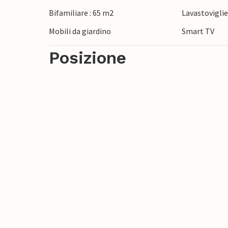
la pittoresca Baia del Silenzio, una delle b
Bifamiliare : 65 m2
Lavastovigli
di Genova e ammirate l'impressionante va
Mobili da giardino
Smart TV
Posizione