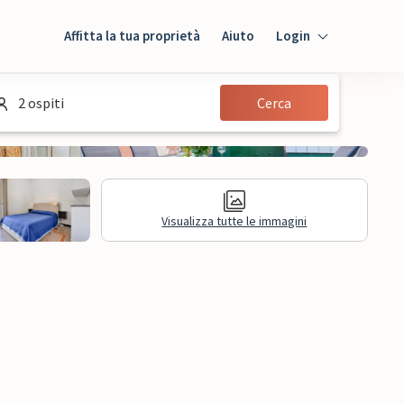
Affitta la tua proprietà
Aiuto
Login
Login
2 ospiti
Cerca
Ospiti
Proprietario
Visualizza tutte le immagini
sioni
Informazioni legali