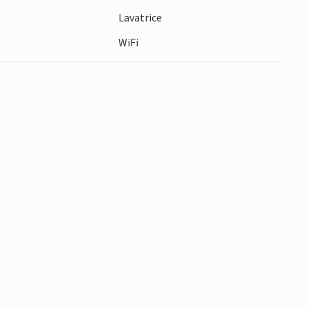
aie più belle d'Italia. Fate una gita all'Acquario
e
Lavatrice
rietà di vita marina.
WiFi