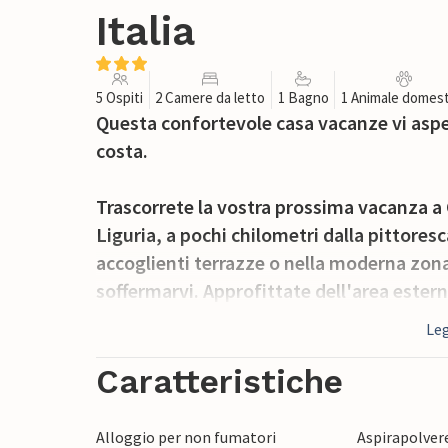
Italia
5 Ospiti
2 Camere da letto
1 Bagno
1 Animale domest
Questa confortevole casa vacanze vi aspe
costa.
Trascorrete la vostra prossima vacanza a 
Liguria, a pochi chilometri dalla pittoresc
accoglienti terrazze o nella moderna zona 
soffermarvi. Approfittate dell'area ester
bicchiere di vino locale.
Leg
Scoprite i dintorni di Casarza Ligure e fa
Caratteristiche
rilassatevi su una delle bellissime spiagge
d'auto. Potete anche visitare le incantevo
Alloggio per non fumatori
Aspirapolver