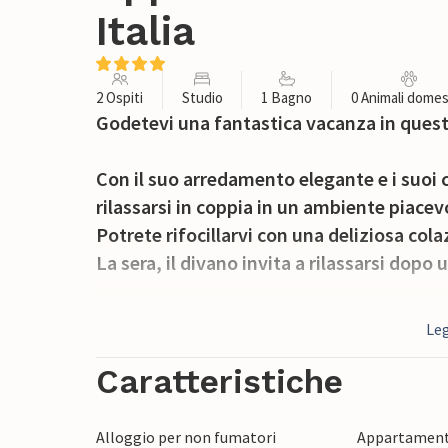
Italia
2 Ospiti
Studio
1 Bagno
0 Animali domes
Godetevi una fantastica vacanza in que
Con il suo arredamento elegante e i suoi c
rilassarsi in coppia in un ambiente piacev
Potrete rifocillarvi con una deliziosa cola
La sera, il divano invita a rilassarsi dopo
Godetevi le rilassanti passeggiate nell'in
Leg
dove potrete ammirare la tipica architettur
accoglienti caffè. Esplorate le famose Gro
Caratteristiche
profondità della terra con avventurose vi
raggiungibile in auto. Le acque cristallin
Alloggio per non fumatori
Appartament