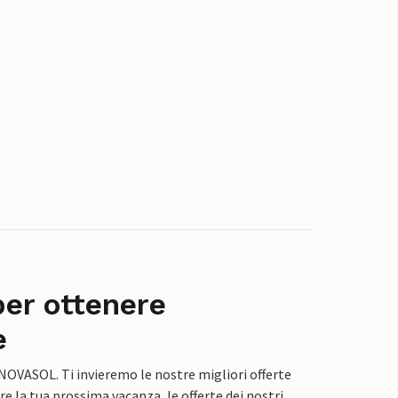
per ottenere
e
 NOVASOL. Ti invieremo le nostre migliori offerte
e la tua prossima vacanza, le offerte dei nostri