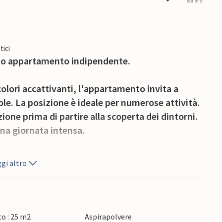
out of 5
tici
sto appartamento indipendente.
olori accattivanti, l'appartamento invita a
ole. La posizione è ideale per numerose attività.
zione prima di partire alla scoperta dei dintorni.
 una giornata intensa.
cantevole centro storico di Castellana Grotte,
gi altro
a pugliese e gustare le specialità locali in
tte di Castellana, che vi porteranno nelle
site guidate. La costa adriatica è facilmente
e e le ampie spiagge sabbiose invitano a prendere
o : 25 m2
Aspirapolvere