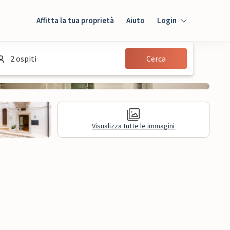
Affitta la tua proprietà
Aiuto
Login
Login
2 ospiti
Cerca
Ospiti
Proprietario
Visualizza tutte le immagini
sioni
Informazioni legali