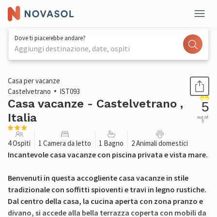
Dove ti piacerebbe andare?
Aggiungi destinazione, date, ospiti
1 / 18
Casa per vacanze
Castelvetrano
IST093
Casa vacanze - Castelvetrano ,
5
Italia
out of
5
4 Ospiti
1 Camera da letto
1 Bagno
2 Animali domestici
Incantevole casa vacanze con piscina privata e vista mare.
Benvenuti in questa accogliente casa vacanze in stile
tradizionale con soffitti spioventi e travi in legno rustiche.
Dal centro della casa, la cucina aperta con zona pranzo e
divano, si accede alla bella terrazza coperta con mobili da