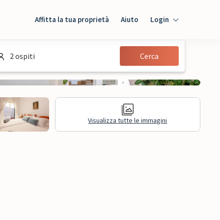
Affitta la tua proprietà
Aiuto
Login
Login
2 ospiti
Cerca
Ospiti
Proprietario
Visualizza tutte le immagini
sioni
Informazioni legali