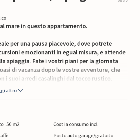
out of 5
ico
 al mare in questo appartamento.
eale per una pausa piacevole, dove potrete
scursioni emozionanti in egual misura, e attende
la spiaggia. Fate i vostri piani per la giornata
 oasi di vacanza dopo le vostre avventure, che
on i suoi arredi casalinghi dal tocco rustico.
gi altro
 per fare bagni rinfrescanti nell'Oceano
bia calda. Chipiona incanta con spiagge
esaggio pittoresco caratterizzato da paludi e
moniano la lunga storia del villaggio.
o : 50 m2
Costi a consumo incl.
affè
Posto auto garage/gratuito
ppartamento vicino alla spiaggia.