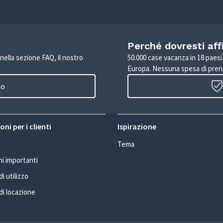
Perché dovresti aff
 nella sezione FAQ, il nostro
50.000 case vacanza in 18 paesi. 
Europa. Nessuna spesa di pren
to
ni per i clienti
Ispirazione
Tema
i importanti
i utilizzo
di locazione