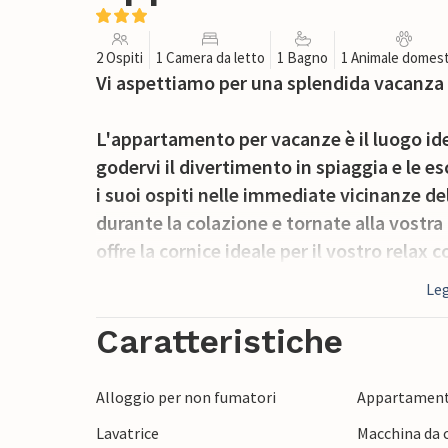
2 Ospiti
1 Camera da letto
1 Bagno
1 Animale domest
Vi aspettiamo per una splendida vacanza
L'appartamento per vacanze è il luogo id
godervi il divertimento in spiaggia e le e
i suoi ospiti nelle immediate vicinanze del
durante la colazione e tornate alla vostra
offre la cornice ideale per il vostro relax c
Leg
Approfittate della vicinanza alla spiaggia
Atlantico e per prendere il sole sulla sab
Caratteristiche
meravigliose e si trova al centro di un pa
dune. Il faro e le due antiche chiese testi
Alloggio per non fumatori
Appartament
Lavatrice
Macchina da c
Trascorrete una vacanza rilassante nell'a