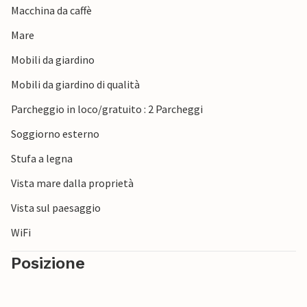
Macchina da caffè
In questa casa vacanze vi aspettano splendide vacanze
con i vostri cari!
Mare
Mobili da giardino
Mobili da giardino di qualità
Parcheggio in loco/gratuito : 2 Parcheggi
Soggiorno esterno
Stufa a legna
Vista mare dalla proprietà
Vista sul paesaggio
WiFi
Posizione