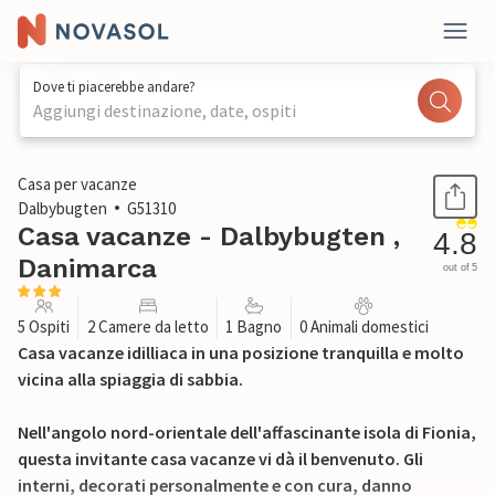
Dove ti piacerebbe andare?
Aggiungi destinazione, date, ospiti
1 / 27
Casa per vacanze
Dalbybugten
G51310
Casa vacanze - Dalbybugten ,
4.8
Danimarca
out of 5
5 Ospiti
2 Camere da letto
1 Bagno
0 Animali domestici
Casa vacanze idilliaca in una posizione tranquilla e molto
vicina alla spiaggia di sabbia.
Nell'angolo nord-orientale dell'affascinante isola di Fionia,
questa invitante casa vacanze vi dà il benvenuto. Gli
interni, decorati personalmente e con cura, danno