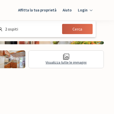
Affitta la tua proprietà
Aiuto
Login
Login
2 ospiti
Cerca
Ospiti
Proprietario
Visualizza tutte le immagini
sioni
Informazioni legali