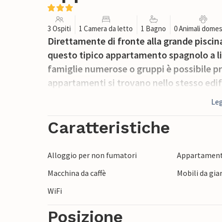
3 Ospiti
1 Camera da letto
1 Bagno
0 Animali domes
Direttamente di fronte alla grande piscin
questo tipico appartamento spagnolo a liv
famiglie numerose o gruppi è possibile p
appartamenti si trovano nello stesso edif
Leg
Caratteristiche
Alloggio per non fumatori
Appartament
Macchina da caffè
Mobili da gia
WiFi
Posizione