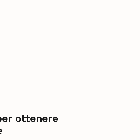
per ottenere
e