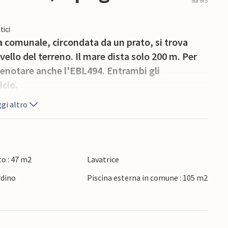
out of 5
tici
a comunale, circondata da un prato, si trova
ello del terreno. Il mare dista solo 200 m. Per
renotare anche l'EBL494. Entrambi gli
icio.
gi altro
o : 47 m2
Lavatrice
rdino
Piscina esterna in comune : 105 m2