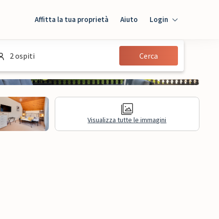
Affitta la tua proprietà
Aiuto
Login
Login
2 ospiti
Cerca
Ospiti
Proprietario
Visualizza tutte le immagini
sioni