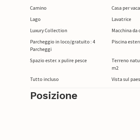
Nei dintorni di Stubike Toplice e Milekovo
Camino
Casa per vaca
escursionistiche. Visitate le famose terme
Lago
Lavatrice
della regione con un'escursione a piedi o i
culinarie nei ristoranti tradizionali e nell
Luxury Collection
Macchina da c
attrazioni culturali come il Castello di Vel
Parcheggio in loco/gratuito : 4
Piscina ester
Parcheggi
Spazio ester. x pulire pesce
Terreno natur
m2
Tutto incluso
Vista sul pae
Posizione