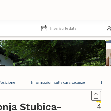
Inserisci le date
Posizione
Informazioni sulla casa vacanze
Recen
nja Stubica-
4