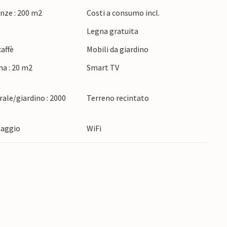
 Selo vi aspetta una varietà di attività e mete
nze : 200 m2
Costi a consumo incl.
 di Stubike Toplice, esplorate le verdi colline
Legna gratuita
n bicicletta, oppure scoprite le specialità
e cantine locali. Meritano una visita anche le
affè
Mobili da giardino
iki Tabor.
na : 20 m2
Smart TV
ale/giardino : 2000
Terreno recintato
saggio
WiFi