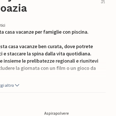
out
of 5
roazia
tici
a casa vacanze per famiglie con piscina.
esta casa vacanze ben curata, dove potrete
i e staccare la spina dalla vita quotidiana.
 insieme le prelibatezze regionali e riunitevi
cludere la giornata con un film o un gioco da
gi altro
esplorino la natura nell'ampio giardino e
na. Godetevi accoglienti grigliate sull'invitante
andela e vino.
Aspirapolvere