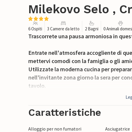
Milekovo Selo , C
6 Ospiti
3 Camere da letto
2 Bagni
0 Animali domes
Trascorrete una pausa armoniosa in quest
Entrate nell'atmosfera accogliente di qu
mettervi comodi con la famiglia o gli amic
Utilizzate la moderna cucina per preparare
nell'invitante zona giorno la sera per con
tavolo.
Leg
Lasciate che i vostri bambini giochino ed 
aspettate con ansia le ore di sole in pisci
Caratteristiche
terrazza e momenti suggestivi a lume di c
Alloggio per non fumatori
Asciugatrice