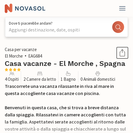
Dove ti piacerebbe andare?
Aggiungi destinazione, date, ospiti
1 / 23
Casa per vacanze
El Morche
EAG684
Casa vacanze - El Morche , Spagna
4 Ospiti
2 Camere da letto
1 Bagno
0 Animali domestici
Trascorrete una vacanza rilassante in riva al mare in
questa accogliente casa vacanze con piscina.
Benvenuti in questa casa, che si trova a breve distanza
dalla spiaggia. Rilassatevi in camere accoglienti con tutta
la famiglia. Aspettatevi serate accoglienti al ritorno dalle
vostre attività o dalla spiaggia e chiacchierate a lungo sul