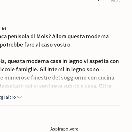
out of 5
tici
iaca penisola di Mols? Allora questa moderna
otrebbe fare al caso vostro.
Mols, questa moderna casa in legno vi aspetta con
ccole famiglie. Gli interni in legno sono
Le numerose finestre del soggiorno con cucina
ssata in cui vi sentirete subito a casa. Oltre
fre anche un soppalco aperto, che può diventare
gi altro
 mobili da giardino e spazio per rilassarsi
canza o fate una partita a backgammon mentre i
Aspirapolvere