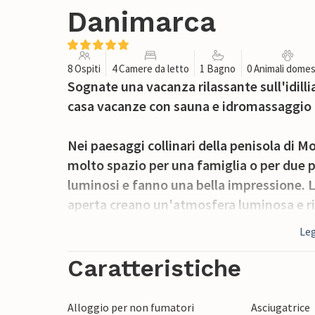
Danimarca
8 Ospiti
4 Camere da letto
1 Bagno
0 Animali domes
Sognate una vacanza rilassante sull'idill
casa vacanze con sauna e idromassaggio p
Nei paesaggi collinari della penisola di 
molto spazio per una famiglia o per due pi
luminosi e fanno una bella impressione. 
aperta creano un'atmosfera luminosa e rila
alle numerose camere da letto, la casa of
Leg
il parco giochi preferito dai bambini.
Caratteristiche
L'area esterna comprende una terrazza con
all'aperto. Dedicatevi alla lettura in va
Alloggio per non fumatori
Asciugatrice