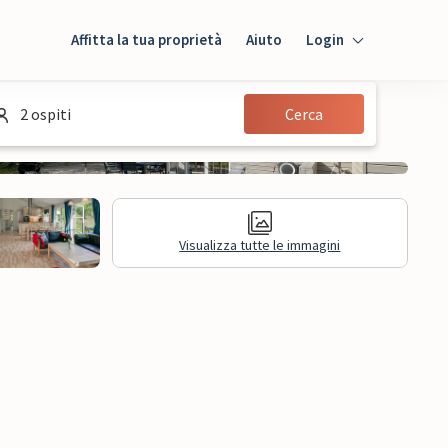
Affitta la tua proprietà
Aiuto
Login
Login
2 ospiti
Cerca
Ospiti
Proprietario
Visualizza tutte le immagini
sioni