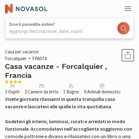
Dove ti piacerebbe andare?
Aggiungi destinazione, date, ospiti
1 / 21
Casa per vacanze
Forcalquier
FPA074
Casa vacanze - Forcalquier ,
Francia
3 Ospiti
2 Camere da letto
1 Bagno
0 Animali domestici
Vivete giornate rilassanti in questa tranquilla casa
vacanze e lasciatevi alle spalle la vita quotidiana.
Godetevi gli interni, luminosi, curati e arredati in modo
funzionale. Accomodatevi nell'accogliente soggiorno con
comode poltrone e divano e rilassatevi con un libro o una