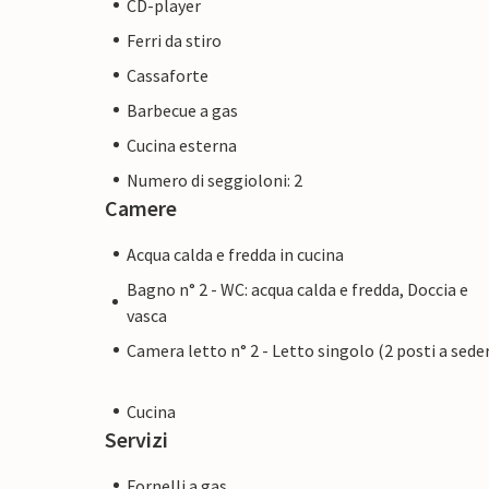
CD-player
La protezione del clima è una priorità as
Ferri da stiro
autosufficiente dal punto di vista energe
Cassaforte
un grande accumulatore di elettricità e no
Barbecue a gas
elettriche locali. Un generatore separat
Cucina esterna
supporto in caso di maggiore richiesta di e
Numero di seggioloni: 2
Camere
Un'ampia gamma di strutture per lo shopp
Acqua calda e fredda in cucina
con i suoi grandi supermercati e piccoli ne
Bagno n° 2 - WC: acqua calda e fredda, Doccia e
il mercato settimanale. Via Felanitx si p
vasca
Calas de Mallorca da sogno offrono luoghi
Camera letto n° 2 - Letto singolo (2 posti a sede
Noi di Fincallorca vi auguriamo una vacan
Cucina
Servizi
Fornelli a gas