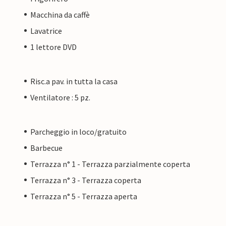
Macchina da caffè
un proprietario privato, non da una società o da
Lavatrice
tto dei consumatori dell'UE non è applicabile.
mo lo stesso livello di servizio al cliente e che il
1 lettore DVD
lo di un alloggio prenotato da un proprietario
Risc.a pav. in tutta la casa
Ventilatore : 5 pz.
Parcheggio in loco/gratuito
Barbecue
Terrazza n° 1 - Terrazza parzialmente coperta
Terrazza n° 3 - Terrazza coperta
Terrazza n° 5 - Terrazza aperta