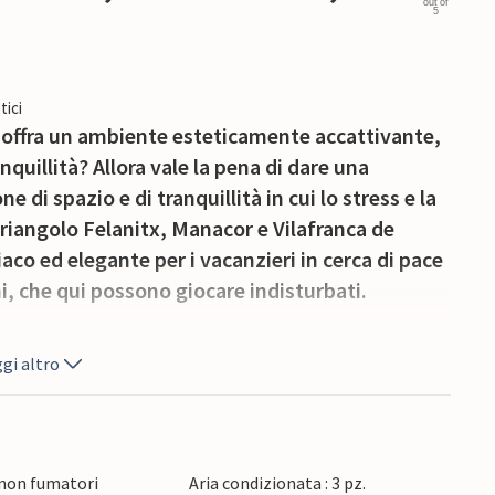
out of
5
tici
lo offra un ambiente esteticamente accattivante,
nquillità? Allora vale la pena di dare una
di spazio e di tranquillità in cui lo stress e la
riangolo Felanitx, Manacor e Vilafranca de
iaco ed elegante per i vacanzieri in cerca di pace
ni, che qui possono giocare indisturbati.
gi altro
eggia in mezzo alla campagna, ha un effetto
invita a godersi una giornata spensierata. Potete
 nella zona spiaggia/barbecue al lungo tavolo in
orseggiando un cocktail estivo e osservando l'alta
 non fumatori
Aria condizionata : 3 pz.