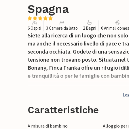
Spagna
6 Ospiti
3 Camere da letto
2 Bagni
0 Animali domes
Siete alla ricerca di un luogo che non so
ma anche il necessario livello di pace e tra
seconda occhiata. Godete di una sensazione 
tensione non trovano posto. Situata nel t
Bonany, Finca Franka offre un rifugio idill
e tranquillità o per le famiglie con bambi
Leg
La sola posizione dell'edificio, che tron
rilassante. L'area esterna, molto curata, 
Caratteristiche
ad esempio sedervi sotto l'ariosa tettoia
pietra, con i piedi nella sabbia bianca, s
A misura di bambino
Alloggio per