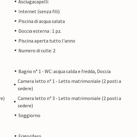
Asciugacapelli
soluta. L'intera finca è completamente
Internet (senza fili)
tico grazie al proprio impianto fotovoltaico con
Piscina di acqua salata
n è quindi influenzata dalle fluttuazioni
Doccia esterna : 1 pz.
o si accende automaticamente per fornire
Piscina aperta tutto l'anno
lettricità.
Numero di culle: 2
ing è raggiungibile in soli 15 minuti a Manacor
Bagno n° 1 - WC: acqua calda e fredda, Doccia
gozi o in 12 minuti nella graziosa Vilafranca per
Camera letto n° 1 - Letto matrimoniale (2 posti a
uò raggiungere rapidamente la costa, dove le
sedere)
 unici con grandi spiagge sabbiose.
re)
Camera letto n° 3 - Letto matrimoniale (2 posti a
sedere)
za rilassante alla Finca Franka.
Soggiorno
Frigorifero