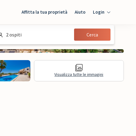
Affitta la tua proprietà
Aiuto
Login
Login
2 ospiti
Cerca
Ospiti
Proprietario
Visualizza tutte le immagini
sioni
Informazioni legali