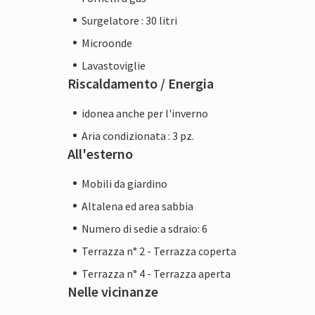
Surgelatore : 30 litri
Nota bene: questa struttura è gestita da 
Microonde
un commerciante. Ciò significa che il diri
Tuttavia, potete essere certi che vi fornire
Lavastoviglie
Riscaldamento / Energia
vostro soggiorno non sarà diverso da quel
professionista.
idonea anche per l'inverno
Aria condizionata : 3 pz.
All'esterno
Mobili da giardino
Altalena ed area sabbia
Numero di sedie a sdraio: 6
Terrazza n° 2 - Terrazza coperta
Terrazza n° 4 - Terrazza aperta
Nelle vicinanze