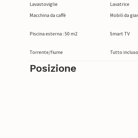
Lavastoviglie
Lavatrice
dove potrete degustare vini pregiati e visi
includono la città medievale di Bergerac con
Macchina da caffè
Mobili da gia
Monbazillac e le grotte e i castelli lungo
sua bellezza: dolci colline, vigneti e prati
Piscina esterna : 50 m2
Smart TV
passeggiate, gite in bicicletta e rilassanti
Torrente/fiume
Tutto inclus
Posizione