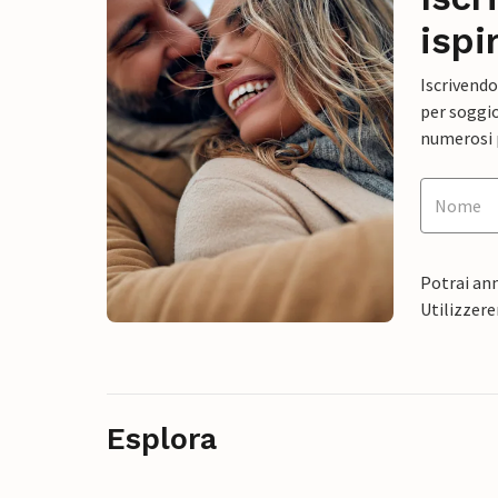
ispi
Iscrivendo
per soggio
numerosi p
Potrai ann
Utilizzere
Esplora