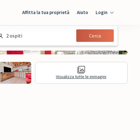
Affitta la tua proprietà
Aiuto
Login
Login
2 ospiti
Cerca
Ospiti
Proprietario
Visualizza tutte le immagini