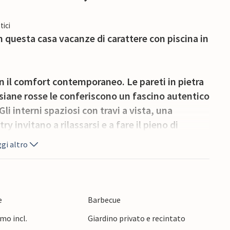
tici
 questa casa vacanze di carattere con piscina in
n il comfort contemporaneo. Le pareti in pietra
ersiane rosse le conferiscono un fascino autentico
Gli interni spaziosi con travi a vista, una
y invitano a rilassarsi e a fare il pieno di
gi altro
a, una piacevole nuotata o una partita di
no con le sue varie piante mediterranee e trovate
iacchierare o leggere.
e
Barbecue
mo incl.
Giardino privato e recintato
mosa regione vinicola della Valle della Dordogna,