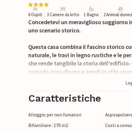
6 Ospiti
3 Camere da letto
1 Bagno
2 Animali domes
Concedetevi un meraviglioso soggiorno in
uno scenario storico.
Questa casa combina il fascino storico co
naturale, le travi in legno rustiche e le p
che rende tangibile la storia dell'edificio. 
comoda zona divano e arredi in stile countr
energia.
Leg
Iniziate la giornata con un tuffo in piscin
Caratteristiche
pallanuoto. Esplorate il bellissimo giardi
un posto tranquillo per fare colazione, ch
Alloggio per non fumatori
Aspirapolver
Bifamiliare : 170 m2
Costi a consu
Nei dintorni di Gardonne vi attende la fa