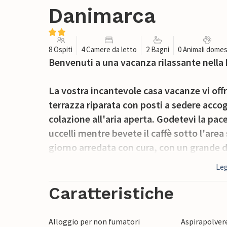
Danimarca
8 Ospiti
4 Camere da letto
2 Bagni
0 Animali domes
Benvenuti a una vacanza rilassante nella 
La vostra incantevole casa vacanze vi offr
terrazza riparata con posti a sedere accogl
colazione all'aria aperta. Godetevi la pace 
uccelli mentre bevete il caffè sotto l'are
giorno arredata con cura, con un grande di
comodi qui dopo una giornata all'aria aper
Leg
legna, che vi terrà al caldo nelle serate p
per pasti conviviali, che potrete facilmen
Caratteristiche
Approfittate del giardino e concludete la
Alloggio per non fumatori
Aspirapolver