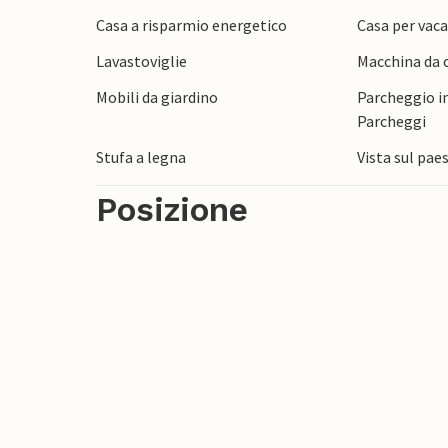
giardino. Rilassatevi e godetevi l'atmosfe
Casa a risparmio energetico
Casa per vaca
Lavastoviglie
Macchina da c
Una passeggiata di pochi minuti attravers
c'è una terrazza su una spiaggia sabbiosa
Mobili da giardino
Parcheggio in
zona circostante con escursioni nei boschi
Parcheggi
pesca. Lasciatevi incantare dal paesaggio p
Stufa a legna
Vista sul pae
vostra accogliente casa vacanze dopo una 
Posizione