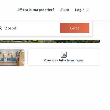
Affitta la tua proprietà
Aiuto
Login
Login
2 ospiti
Cerca
Ospiti
Proprietario
Visualizza tutte le immagini
sioni