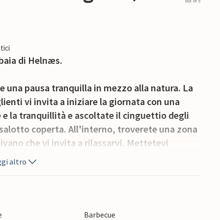
out of 5
tici
baia di Helnæs.
e una pausa tranquilla in mezzo alla natura. La
ienti vi invita a iniziare la giornata con una
e la tranquillità e ascoltate il cinguettio degli
a salotto coperta. All'interno, troverete una zona
vano che vi invita a rilassarvi. Mettetevi
ta e godetevi il calore accogliente della stufa a
gi altro
iù fresche. La zona pranzo adiacente offre spazio
te preparare nella cucina ben attrezzata.
 serata con un barbecue sulle comode sedie da
e
Barbecue