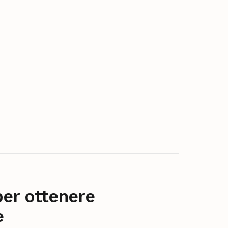
per ottenere
e