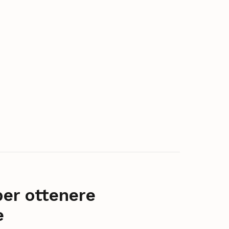
per ottenere
e