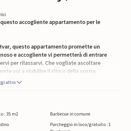
tici
 questo accogliente appartamento per le
 di Hvar, questo appartamento promette un
noso e accogliente vi permetterà di entrare
rvi per rilassarvi. Che vogliate ascoltare
ete voi a stabilire il ritmo della vostra
gi altro
o e godetevi la fantastica vista sul mare.
vi comodi sul dondolo del giardino con un caffè
all'aperto sulla terrazza e il barbecue in
o : 35 m2
Barbecue in comune
 pasto all'aria aperta.
rdino
Parcheggio in loco/gratuito : 1