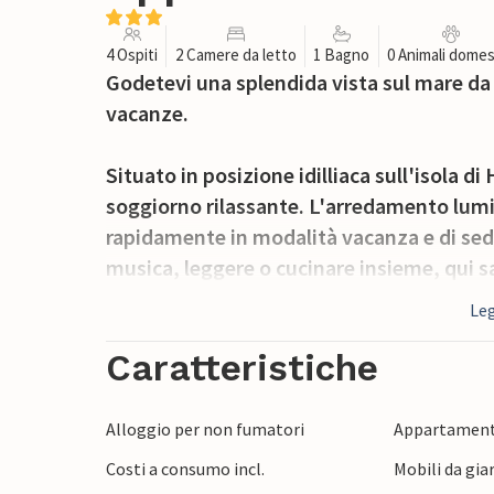
4 Ospiti
2 Camere da letto
1 Bagno
0 Animali domes
Godetevi una splendida vista sul mare da
vacanze.
Situato in posizione idilliaca sull'isola
soggiorno rilassante. L'arredamento lumi
rapidamente in modalità vacanza e di sede
musica, leggere o cucinare insieme, qui sar
giornata.
Leg
Iniziate la giornata nel bellissimo giardin
Caratteristiche
Rilassatevi sulle sedie a sdraio o mettete
aromatizzato. Utilizzate la cucina comune 
Alloggio per non fumatori
Appartament
muratura per gustare insieme un delizioso
Costi a consumo incl.
Mobili da gia