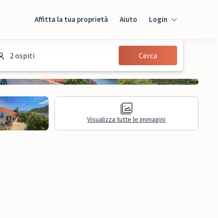
Affitta la tua proprietà
Aiuto
Login
Login
2 ospiti
Cerca
Ospiti
Proprietario
Visualizza tutte le immagini