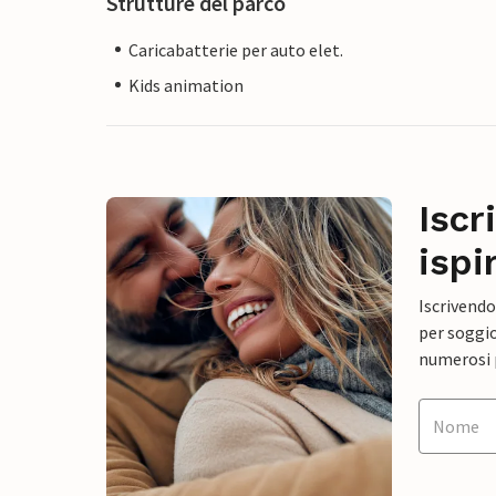
Strutture del parco
Caricabatterie per auto elet.
Kids animation
Iscr
ispi
Iscrivendo
per soggio
numerosi p