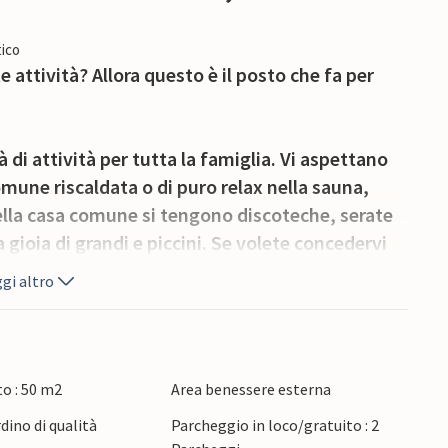
ico
attività? Allora questo è il posto che fa per
à di attività per tutta la famiglia. Vi aspettano
omune riscaldata o di puro relax nella sauna,
Nella casa comune si tengono discoteche, serate
 gioia di grandi e piccini. Se volete concedervi
ante del parco e assaporare il buon cibo e le
gi altro
redi moderni e un'atmosfera accogliente che vi
unto di partenza perfetto per le vostre attività
o : 50 m2
Area benessere esterna
'accogliente soggiorno dopo una giornata attiva e
rdino di qualità
Parcheggio in loco/gratuito : 2
Inizierete sicuramente un'altra splendida