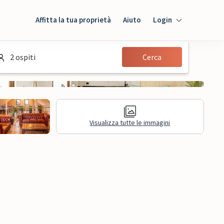
Affitta la tua proprietà
Aiuto
Login
Login
2 ospiti
Cerca
Ospiti
Proprietario
Visualizza tutte le immagini