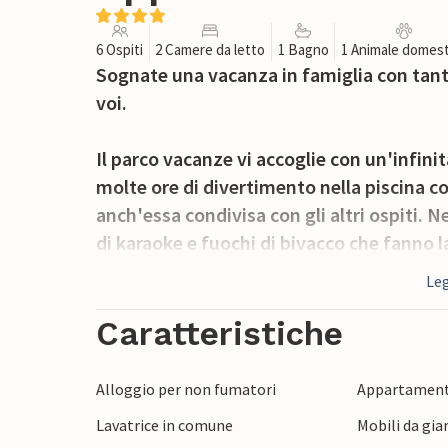
6 Ospiti
2 Camere da letto
1 Bagno
1 Animale domest
Sognate una vacanza in famiglia con tante 
voi.
Il parco vacanze vi accoglie con un'infinit
molte ore di divertimento nella piscina c
anch'essa condivisa con gli altri ospiti. 
di karaoke e fuochi di bivacco che fanno la
un po' di relax, potete mangiare nel ristor
Leg
birre locali.
Caratteristiche
La vostra casa vacanze vi aspetta con ar
farà sentire come a casa. L'alloggio è il p
Alloggio per non fumatori
Appartament
nel parco e nei dintorni. Rilassatevi nell
Lavatrice in comune
Mobili da gia
godetevi una notte di sonno ristoratore. 