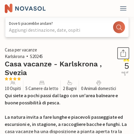
Dove ti piacerebbe andare?
Aggiungi destinazione, date, ospiti
1 / 33
Casa per vacanze
Karlskrona
S20245
Casa vacanze - Karlskrona ,
5
Svezia
out of
5
10 Ospiti
5 Camere da letto
2 Bagni
0 Animali domestici
Qui siete a pochi passi dal lago con un'area balneare e
buone possibilità di pesca.
La natura invita a fare lunghe e piacevoli passeggiate ed
escursioni e, in stagione, a raccogliere bacche e funghi. La
casa vacanze ha una disposizione a pianta aperta tra la