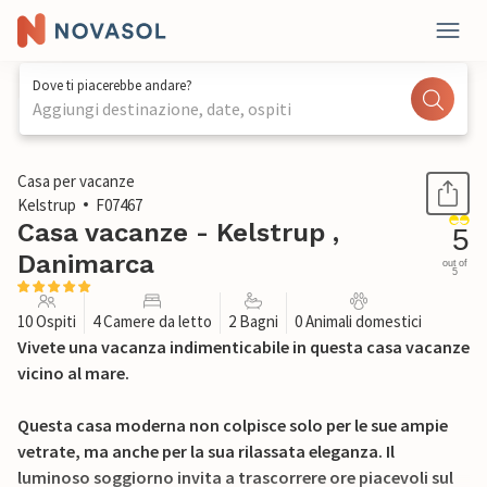
Dove ti piacerebbe andare?
Aggiungi destinazione, date, ospiti
1 / 31
Casa per vacanze
Kelstrup
F07467
Casa vacanze - Kelstrup ,
5
Danimarca
out of
5
10 Ospiti
4 Camere da letto
2 Bagni
0 Animali domestici
Vivete una vacanza indimenticabile in questa casa vacanze
vicino al mare.
Questa casa moderna non colpisce solo per le sue ampie
vetrate, ma anche per la sua rilassata eleganza. Il
luminoso soggiorno invita a trascorrere ore piacevoli sul