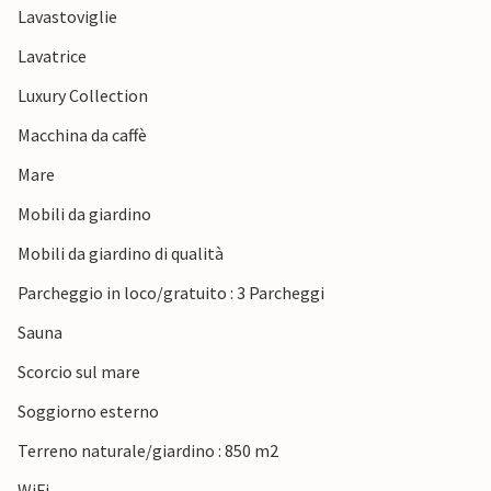
Lavastoviglie
mercanti e la passeggiata del porto.
Lavatrice
Luxury Collection
Macchina da caffè
Mare
Mobili da giardino
Mobili da giardino di qualità
Parcheggio in loco/gratuito : 3 Parcheggi
Sauna
Scorcio sul mare
Soggiorno esterno
Terreno naturale/giardino : 850 m2
WiFi