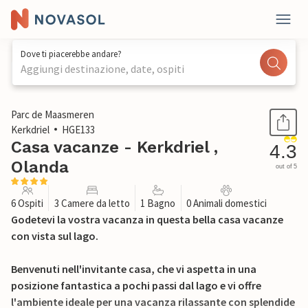
Dove ti piacerebbe andare?
Aggiungi destinazione, date, ospiti
1 / 31
Parc de Maasmeren
Kerkdriel
HGE133
Casa vacanze - Kerkdriel ,
4.3
Olanda
out of 5
6 Ospiti
3 Camere da letto
1 Bagno
0 Animali domestici
Godetevi la vostra vacanza in questa bella casa vacanze
con vista sul lago.
Benvenuti nell'invitante casa, che vi aspetta in una
posizione fantastica a pochi passi dal lago e vi offre
l'ambiente ideale per una vacanza rilassante con splendide