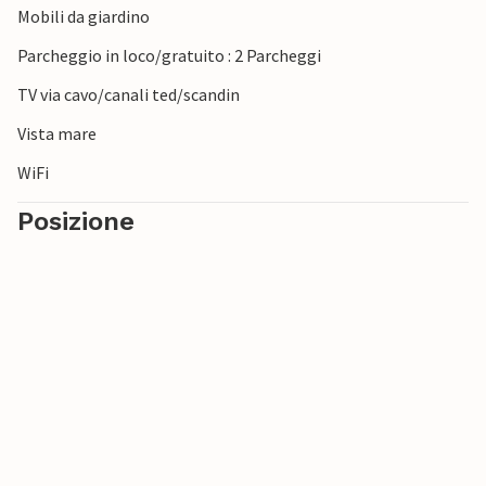
Mobili da giardino
suoi diversi paesaggi.
Parcheggio in loco/gratuito : 2 Parcheggi
TV via cavo/canali ted/scandin
Vista mare
WiFi
Posizione