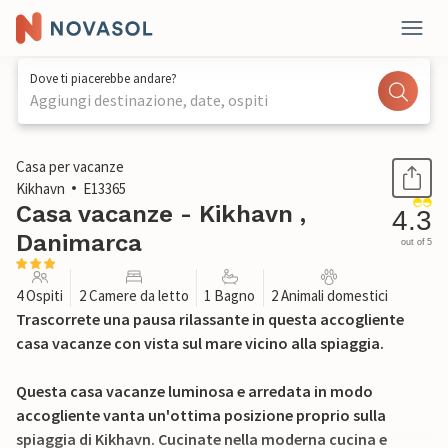
Dove ti piacerebbe andare?
Aggiungi destinazione, date, ospiti
1 / 13
Casa per vacanze
Kikhavn
E13365
Casa vacanze - Kikhavn ,
4.3
Danimarca
out of 5
4 Ospiti
2 Camere da letto
1 Bagno
2 Animali domestici
Trascorrete una pausa rilassante in questa accogliente
casa vacanze con vista sul mare vicino alla spiaggia.
Questa casa vacanze luminosa e arredata in modo
accogliente vanta un'ottima posizione proprio sulla
spiaggia di Kikhavn. Cucinate nella moderna cucina e