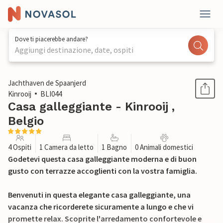
Dove ti piacerebbe andare?
Aggiungi destinazione, date, ospiti
1 / 14
Jachthaven de Spaanjerd
Kinrooij
BLI044
Casa galleggiante - Kinrooij ,
Belgio
4 Ospiti
1 Camera da letto
1 Bagno
0 Animali domestici
Godetevi questa casa galleggiante moderna e di buon
gusto con terrazze accoglienti con la vostra famiglia.
Benvenuti in questa elegante casa galleggiante, una
vacanza che ricorderete sicuramente a lungo e che vi
promette relax. Scoprite l'arredamento confortevole e