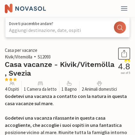
Dove ti piacerebbe andare?
Aggiungi destinazione, date, ospiti
1 / 27
Casa per vacanze
Kivik/Vitemölla
S12093
Casa vacanze - Kivik/Vitemölla
4.8
, Svezia
out of 5
4 Ospiti
1 Camera da letto
1 Bagno
2 Animali domestici
Godetevi una vacanza a contatto con la natura in questa
casa vacanze sul mare.
Godetevi una vacanza rilassante in questa casa
accogliente, che accoglie i suoi ospiti in una fantastica
posizione vicino al mare. Riunite tutta la famiglia intorno