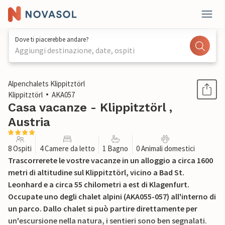
Dove ti piacerebbe andare?
Aggiungi destinazione, date, ospiti
1 / 7
Alpenchalets Klippitztörl
Klippitztörl
AKA057
Casa vacanze - Klippitztörl ,
Austria
8 Ospiti
4 Camere da letto
1 Bagno
0 Animali domestici
Trascorrerete le vostre vacanze in un alloggio a circa 1600
metri di altitudine sul Klippitztörl, vicino a Bad St.
Leonhard e a circa 55 chilometri a est di Klagenfurt.
Occupate uno degli chalet alpini (AKA055-057) all'interno di
un parco. Dallo chalet si può partire direttamente per
un'escursione nella natura, i sentieri sono ben segnalati.