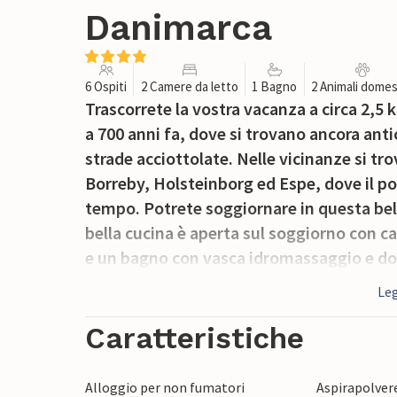
Danimarca
6 Ospiti
2 Camere da letto
1 Bagno
2 Animali domes
Trascorrete la vostra vacanza a circa 2,5 
a 700 anni fa, dove si trovano ancora anti
strade acciottolate. Nelle vicinanze si 
Borreby, Holsteinborg ed Espe, dove il po
tempo. Potrete soggiornare in questa be
bella cucina è aperta sul soggiorno con c
e un bagno con vasca idromassaggio e docci
soggiorno si accede direttamente alla sp
Leg
può godere appieno del sole e dell'aria fr
A soli 30 km da qui si possono raggiunger
Caratteristiche
con il suo particolare centro storico e la
Skælskør si trova Stigsnæs, da cui partono
Alloggio per non fumatori
Aspirapolver