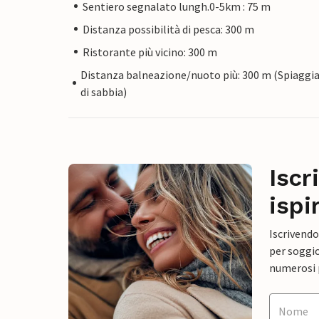
Sentiero segnalato lungh.0-5km : 75 m
Distanza possibilità di pesca: 300 m
Ristorante più vicino: 300 m
Distanza balneazione/nuoto più: 300 m (Spiaggi
di sabbia)
Iscr
ispi
Iscrivendo
per soggio
numerosi p