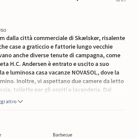
out of 5
tici
km dalla città commerciale di Skælskør, risalente
che case a graticcio e fattorie lungo vecchie
trovano anche diverse tenute di campagna, come
eta H.C. Andersen è entrato e uscito a suo
lla e luminosa casa vacanze NOVASOL, dove la
amino. Inoltre, vi aspettano due camere da letto
a, toilette per gli ospiti e lavanderia. Dal
lendida terrazza parzialmente coperta, dove si
gi altro
esca.
e le città di Korsør, Slagelse e Næstved, ognuna
 sua architettura moderna. A 7 km a sud di
 i traghetti per le isole di Agersø e Omø, dove si
e
Barbecue