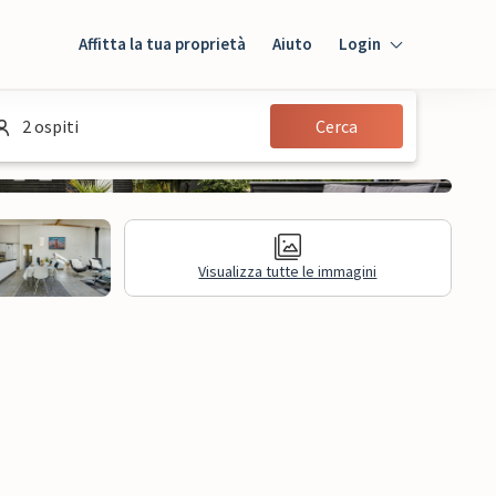
Affitta la tua proprietà
Aiuto
Login
Login
2 ospiti
Cerca
Ospiti
Proprietario
Visualizza tutte le immagini
sioni