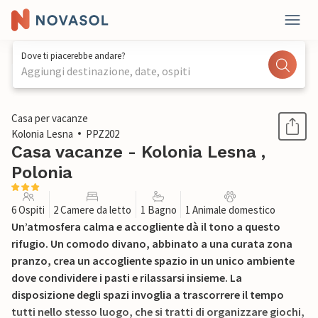
Dove ti piacerebbe andare?
Aggiungi destinazione, date, ospiti
1 / 22
Casa per vacanze
Kolonia Lesna
PPZ202
Casa vacanze - Kolonia Lesna ,
Polonia
6 Ospiti
2 Camere da letto
1 Bagno
1 Animale domestico
Un’atmosfera calma e accogliente dà il tono a questo
rifugio. Un comodo divano, abbinato a una curata zona
pranzo, crea un accogliente spazio in un unico ambiente
dove condividere i pasti e rilassarsi insieme. La
disposizione degli spazi invoglia a trascorrere il tempo
tutti nello stesso luogo, che si tratti di organizzare giochi,