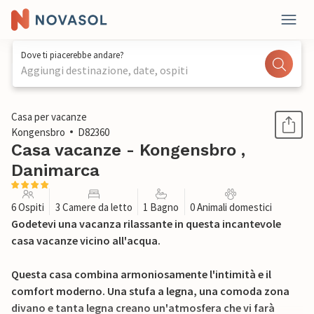
Dove ti piacerebbe andare?
Aggiungi destinazione, date, ospiti
1 / 21
Casa per vacanze
Kongensbro
D82360
Casa vacanze - Kongensbro ,
Danimarca
6 Ospiti
3 Camere da letto
1 Bagno
0 Animali domestici
Godetevi una vacanza rilassante in questa incantevole
casa vacanze vicino all'acqua.
Questa casa combina armoniosamente l'intimità e il
comfort moderno. Una stufa a legna, una comoda zona
divano e tanta legna creano un'atmosfera che vi farà