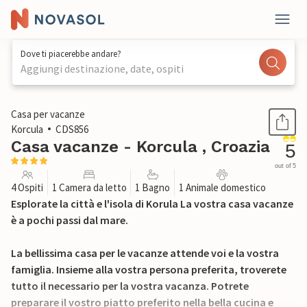
Dove ti piacerebbe andare?
Aggiungi destinazione, date, ospiti
1 / 24
Casa per vacanze
Korcula
CDS856
Casa vacanze - Korcula , Croazia
5
out of 5
4 Ospiti
1 Camera da letto
1 Bagno
1 Animale domestico
Esplorate la città e l'isola di Korula La vostra casa vacanze
è a pochi passi dal mare.
La bellissima casa per le vacanze attende voi e la vostra
famiglia. Insieme alla vostra persona preferita, troverete
tutto il necessario per la vostra vacanza. Potrete
preparare il vostro piatto preferito nella bella cucina e