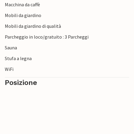
Macchina da caffè
piedi nella sabbia e lasciatevi alle spalle la vita quotidiana.
Nelle giornate più fresche, visitate la piscina coperta
Mobili da giardino
Lalandia a Rødby o programmate una gita al Knuthenborg
Mobili da giardino di qualità
Safari Park vicino a Maribo e vivete una vacanza varia
sull'isola di Lolland.
Parcheggio in loco/gratuito : 3 Parcheggi
Sauna
Stufa a legna
WiFi
Posizione