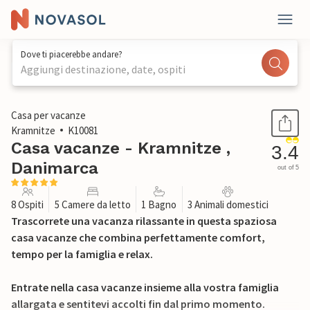
Dove ti piacerebbe andare?
Aggiungi destinazione, date, ospiti
1 / 25
Casa per vacanze
Kramnitze
K10081
Casa vacanze - Kramnitze ,
3.4
Danimarca
out of 5
8 Ospiti
5 Camere da letto
1 Bagno
3 Animali domestici
Trascorrete una vacanza rilassante in questa spaziosa
casa vacanze che combina perfettamente comfort,
tempo per la famiglia e relax.
Entrate nella casa vacanze insieme alla vostra famiglia
allargata e sentitevi accolti fin dal primo momento.