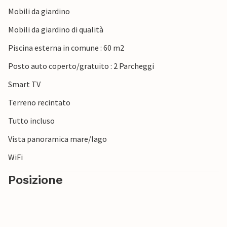
giro in bicicletta o praticare la vela, l'escursionismo o
Mobili da giardino
l'equitazione.
Mobili da giardino di qualità
Una vacanza indimenticabile vi aspetta in questa
Piscina esterna in comune : 60 m2
splendida casa vacanze.
Posto auto coperto/gratuito : 2 Parcheggi
Smart TV
Terreno recintato
Tutto incluso
Vista panoramica mare/lago
WiFi
Posizione