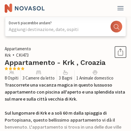
Dove ti piacerebbe andare?
Aggiungi destinazione, date, ospiti
1 / 52
Appartamento
Krk
CKI473
Appartamento - Krk , Croazia
8 Ospiti
3 Camere da letto
3 Bagni
1 Animale domestico
Trascorrete una vacanza magica in questo lussuoso
appartamento con piscina all'aperto e una splendida vista
sul mare e sulla città vecchia di Krk.
Sul lungomare di Krk e a soli 60 m dalla spiaggia di
Portopisana, questo bellissimo appartamento vi dà il
benvenuto. L'appartamento si trova in una delle due ville