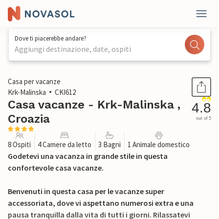
Dove ti piacerebbe andare?
Aggiungi destinazione, date, ospiti
1 / 38
Casa per vacanze
Krk-Malinska
CKI612
Casa vacanze - Krk-Malinska ,
4.8
Croazia
out of 5
8 Ospiti
4 Camere da letto
3 Bagni
1 Animale domestico
Godetevi una vacanza in grande stile in questa
confortevole casa vacanze.
Benvenuti in questa casa per le vacanze super
accessoriata, dove vi aspettano numerosi extra e una
pausa tranquilla dalla vita di tutti i giorni. Rilassatevi