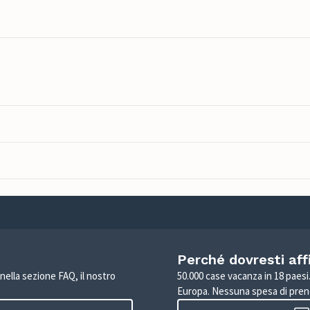
Perché dovresti aff
 nella sezione FAQ, il nostro
50.000 case vacanza in 18 paesi. 
Europa. Nessuna spesa di pren