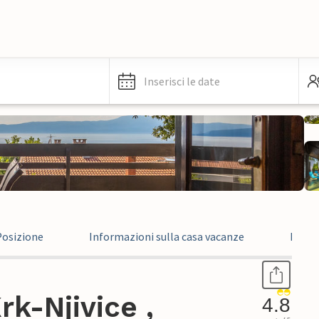
Inserisci le date
Posizione
Informazioni sulla casa vacanze
Recen
k-Njivice ,
4.8