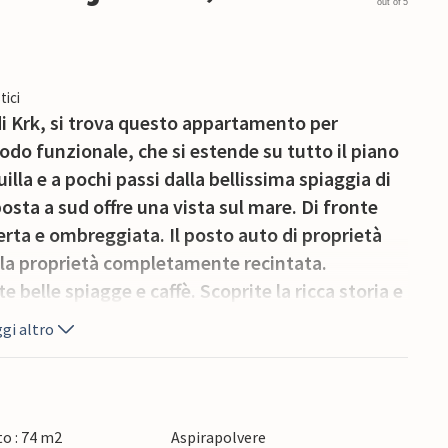
out of 5
tici
a di Krk, si trova questo appartamento per
do funzionale, che si estende su tutto il piano
illa e a pochi passi dalla bellissima spiaggia di
osta a sud offre una vista sul mare. Di fronte
perta e ombreggiata. Il posto auto di proprietà
ella proprietà completamente recintata.
 belle spiagge e caffè. Scoprite la ricca storia e
urante le vostre escursioni. A Punat è possibile
gi altro
Krk c'è una pista di go-kart. Nei dintorni ci sono
bella campagna.
o : 74 m2
Aspirapolvere