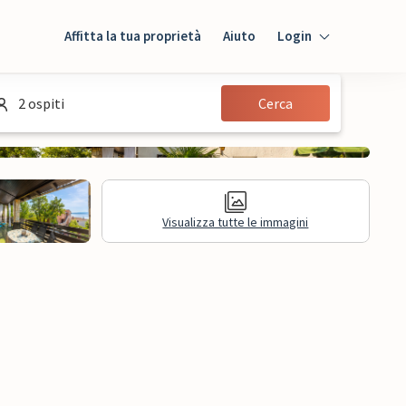
Affitta la tua proprietà
Aiuto
Login
Login
2 ospiti
Cerca
Ospiti
Proprietario
Visualizza tutte le immagini
sioni