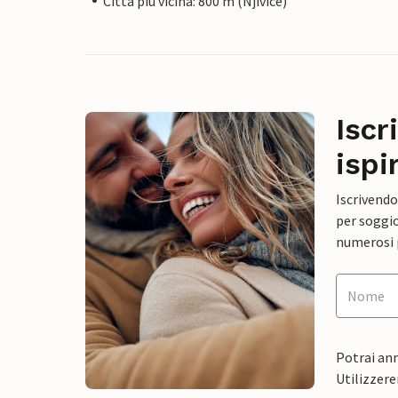
Città più vicina: 800 m (Njivice)
Iscr
ispi
Iscrivendo
per soggio
numerosi p
Potrai ann
Utilizzere