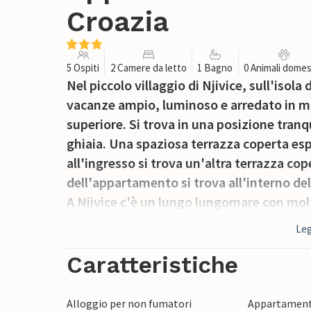
Croazia
5 Ospiti
2 Camere da letto
1 Bagno
0 Animali domes
Nel piccolo villaggio di Njivice, sull'isol
vacanze ampio, luminoso e arredato in mo
superiore. Si trova in una posizione tranqu
ghiaia. Una spaziosa terrazza coperta esp
all'ingresso si trova un'altra terrazza co
dell'appartamento si trova all'interno d
A Njivice c'è un lungo lungomare con molte
il patrimonio culturale dell'isola di Krk d
Leg
praticare il wakeboarding e nella città di 
molte piste ciclabili che attraversano la 
Caratteristiche
Alloggio per non fumatori
Appartament