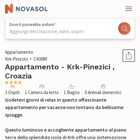
Dove ti piacerebbe andare?
Aggiungi destinazione, date, ospiti
1 / 20
Appartamento
Krk-Pinezici
CKI689
Appartamento - Krk-Pinezici ,
Croazia
3 Ospiti
1 Camera da letto
1 Bagno
0 Animali domestici
Godetevi giorni di relax in questo affascinante
appartamento per vacanze non lontano da bellissime
spiagge.
Questo luminoso e accogliente appartamento al piano
terra della splendida isola di Krk offre una sistemazione