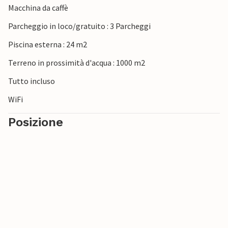
Macchina da caffè
sentieri escursionistici e ciclabili. Sebbene Krk sia l'isola più
settentrionale del Mediterraneo, l'isola ha un clima
Parcheggio in loco/gratuito : 3 Parcheggi
mediterraneo mite. L'isola di Krk offre molte attrazioni
Piscina esterna : 24 m2
naturali e culturali.
Terreno in prossimità d'acqua : 1000 m2
Tutto incluso
WiFi
Posizione