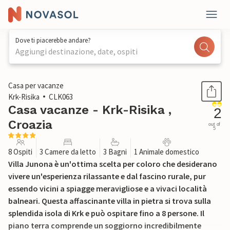
Dove ti piacerebbe andare?
Aggiungi destinazione, date, ospiti
1 / 15
Casa per vacanze
Krk-Risika
CLK063
Casa vacanze - Krk-Risika ,
2
Croazia
out of
5
8 Ospiti
3 Camere da letto
3 Bagni
1 Animale domestico
Villa Junona è un'ottima scelta per coloro che desiderano
vivere un'esperienza rilassante e dal fascino rurale, pur
essendo vicini a spiagge meravigliose e a vivaci località
balneari. Questa affascinante villa in pietra si trova sulla
splendida isola di Krk e può ospitare fino a 8 persone. Il
piano terra comprende un soggiorno incredibilmente