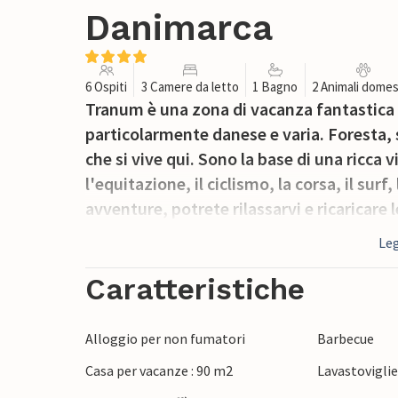
Danimarca
6 Ospiti
3 Camere da letto
1 Bagno
2 Animali domes
Tranum è una zona di vacanza fantastica p
particolarmente danese e varia. Foresta, 
che si vive qui. Sono la base di una ricca v
l'equitazione, il ciclismo, la corsa, il surf
avventure, potrete rilassarvi e ricaricare 
Leg
Caratteristiche
Alloggio per non fumatori
Barbecue
Casa per vacanze : 90 m2
Lavastovigli