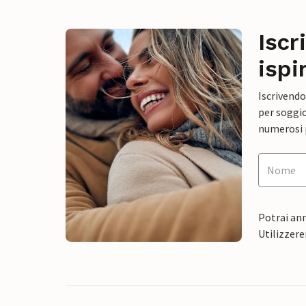
Iscr
ispi
Iscrivendo
per soggio
numerosi p
Potrai ann
Utilizzere