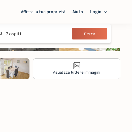
Affitta la tua proprietà
Aiuto
Login
Login
2 ospiti
Cerca
Ospiti
Proprietario
Visualizza tutte le immagini
sioni