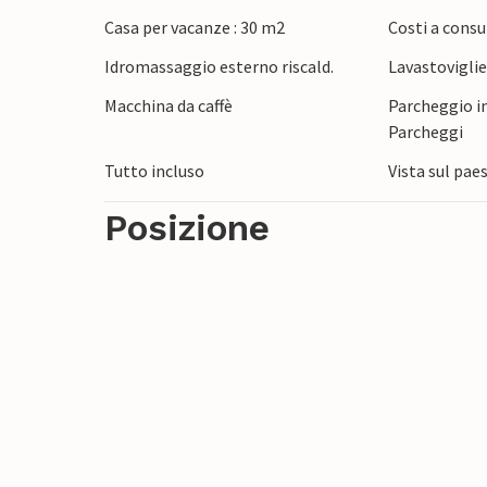
attività. Circondato dalle colline del Mass
Casa per vacanze : 30 m2
Costi a consu
escursioni a piedi e in bicicletta e a scop
Idromassaggio esterno riscald.
Lavastovigli
distanza in auto si trovano le affascinanti
al mare. Visitate gli incantevoli villaggi, i 
Macchina da caffè
Parcheggio in
Saint-Tropez per un tocco di lusso e una 
Parcheggi
Tutto incluso
Vista sul pae
Posizione