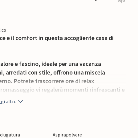
out of
5
ico
ace e il comfort in questa accogliente casa di
alore e fascino, ideale per una vacanza
i, arredati con stile, offrono una miscela
rno. Potrete trascorrere ore di relax
idromassaggio vi regalerà momenti rinfrescanti e
a casa in legno, prenotabile in base alla
gi altro
si o famiglie, e i cani dei proprietari vivono
 che offre un mix perfetto di tranquillità e
sciugatura
Aspirapolvere