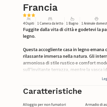
Francia
4 Ospiti
1 Camera da letto
1 Bagno
1 Animale domest
Fuggite dalla vita di città e godetevi la p
legno.
Questa accogliente casa in legno emana c
rilassante immersa nella natura. Gli intern
armoniosa di stile rustico e comfort mode
sull'invitante terrazza, mentre la vasca 
rilassanti. La proprietà comprende un'altr
Leg
disponibilità, ideale per gruppi più numero
nella proprietà.
Caratteristiche
La Garde-Freinet è un villaggio pittoresco
Alloggio per non fumatori
Armadio di a