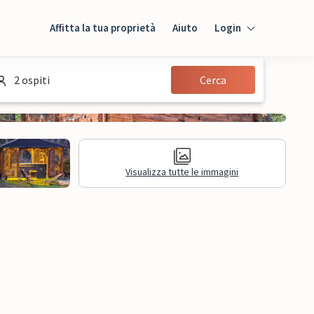
Affitta la tua proprietà
Aiuto
Login
Login
2 ospiti
Cerca
Ospiti
Proprietario
Visualizza tutte le immagini
sioni
Informazioni legali