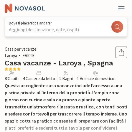
Dove ti piacerebbe andare?
Aggiungi destinazione, date, ospiti
1 / 19
Casa per vacanze
Laroya
EAI093
Casa vacanze - Laroya , Spagna
8 Ospiti
4 Camere da letto
2 Bagni
1 Animale domestico
Questa accogliente casa vacanze include l’accesso a una
piscina privata all’interno della proprietà. L’ampia zona
giorno con cucina e sala da pranzo a pianta aperta
trasmette un’atmosfera rilassata e rustica, con tanti posti
a sedere confortevoli per trascorrere il tempo insieme. Uno
spazio cottura pratico consente di preparare con facilità i
piatti preferiti e sedersi tutti a tavola per condividere i