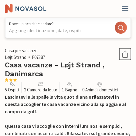
Dove ti piacerebbe andare?
Aggiungi destinazione, date, ospiti
1 / 16
Casa per vacanze
Løjt Strand
F07387
Casa vacanze - Løjt Strand ,
Danimarca
5 Ospiti
2 Camere da letto
1 Bagno
0 Animali domestici
Lasciatevi alle spalle la vita quotidiana e rilassatevi in
questa accogliente casa vacanze vicino alla spiaggia e al
campo da golf.
Questa casa vi accoglie con interni luminosi e semplici,
combinati con accenti caldi. Rilassatevi sul grande divano,