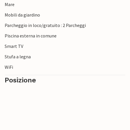
Mare
attraversano prati, boschi e lungo la costa. Merita una
visita anche Skarrev Strand, un piccolo gioiello sul fiordo
Mobili da giardino
di Aabenraa con acque bellissime, un'atmosfera tranquilla
Parcheggio in loco/gratuito : 2 Parcheggi
e un piccolo chiosco per rinfrescarsi.
Piscina esterna in comune
Smart TV
Stufa a legna
WiFi
Posizione