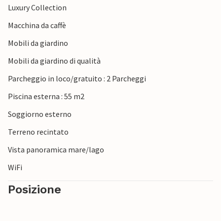
Luxury Collection
Nota: la piscina può essere riscaldata su richiesta a
pagamento.
Macchina da caffè
Mobili da giardino
Mobili da giardino di qualità
Parcheggio in loco/gratuito : 2 Parcheggi
Piscina esterna : 55 m2
Soggiorno esterno
Terreno recintato
Vista panoramica mare/lago
WiFi
Posizione