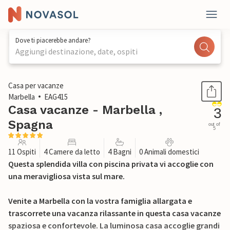
Dove ti piacerebbe andare?
Aggiungi destinazione, date, ospiti
1 / 25
Casa per vacanze
Marbella
EAG415
Casa vacanze - Marbella ,
3
Spagna
out of
5
11 Ospiti
4 Camere da letto
4 Bagni
0 Animali domestici
Questa splendida villa con piscina privata vi accoglie con
una meravigliosa vista sul mare.
Venite a Marbella con la vostra famiglia allargata e
trascorrete una vacanza rilassante in questa casa vacanze
spaziosa e confortevole. La luminosa casa accoglie grandi