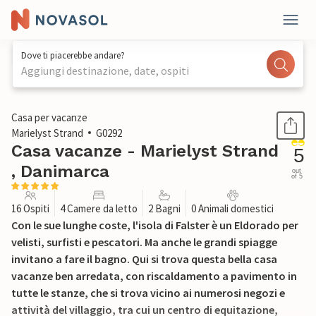
Dove ti piacerebbe andare?
Aggiungi destinazione, date, ospiti
1 / 22
Casa per vacanze
Marielyst Strand
G0292
Casa vacanze - Marielyst Strand
5
, Danimarca
out
of 5
16 Ospiti
4 Camere da letto
2 Bagni
0 Animali domestici
Con le sue lunghe coste, l'isola di Falster è un Eldorado per
velisti, surfisti e pescatori. Ma anche le grandi spiagge
invitano a fare il bagno. Qui si trova questa bella casa
vacanze ben arredata, con riscaldamento a pavimento in
tutte le stanze, che si trova vicino ai numerosi negozi e
attività del villaggio, tra cui un centro di equitazione,