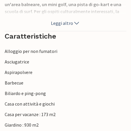
un'area balneare, un mini golf, una pista di go-kart e una
scuola di surf. Per gli ospiti culturalmente interessati, la
zona offre una varietà di laboratori di ceramica,
Leggi altro
laboratori di soffiatura del vetro, gallerie e case d'arte,
oltre a musei di ogni tipo immaginabile.
Caratteristiche
Alloggio per non fumatori
Asciugatrice
Aspirapolvere
Barbecue
Biliardo e ping-pong
Casa con attività e giochi
Casa per vacanze : 173 m2
Giardino : 930 m2