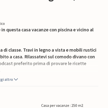
ico
in questa casa vacanze con piscina e vicino al
i classe. Travi in legno a vista e mobili rustici
ubito a casa. Rilassatevi sul comodo divano con
odcast preferito prima di provare le ricette
.
gi altro
ande piscina, fare un bel tuffo o una partita di
o con una bevanda fresca. La sera, la terrazza
n vino italiano.
Casa per vacanze : 250 m2