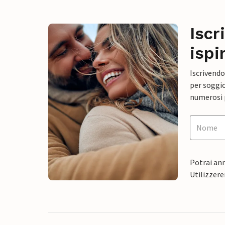
Iscr
ispi
Iscrivendo
per soggio
numerosi p
Potrai ann
Utilizzere