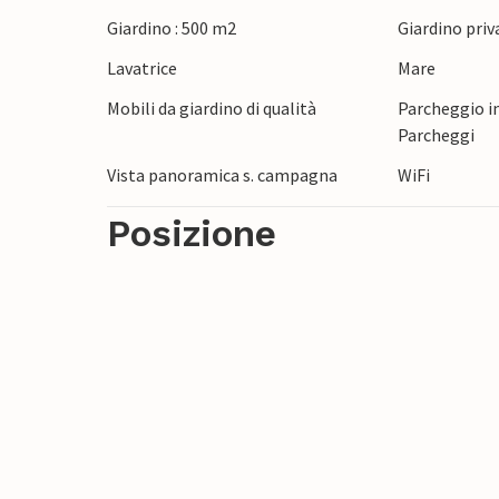
Fate una piacevole passeggiata fino alla sp
Giardino : 500 m2
Giardino priv
lungomare con i suoi incantevoli caffè e g
Lavatrice
Mare
dintorni, come Ragusa Ibla o Modica, e lasci
paesaggio vi incanterà con le sue dolci coll
Mobili da giardino di qualità
Parcheggio in
che si estende fino all'orizzonte.
Parcheggi
Vista panoramica s. campagna
WiFi
Posizione