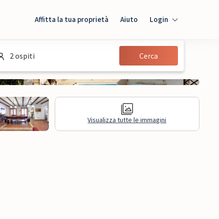
Affitta la tua proprietà
Aiuto
Login
Login
2 ospiti
Cerca
Ospiti
Proprietario
Visualizza tutte le immagini
mazioni legali