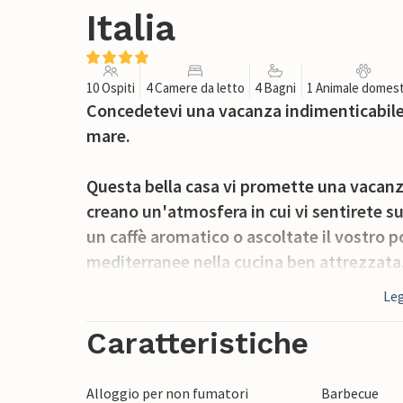
Italia
10 Ospiti
4 Camere da letto
4 Bagni
1 Animale domest
Concedetevi una vacanza indimenticabile 
mare.
Questa bella casa vi promette una vacanza d
creano un'atmosfera in cui vi sentirete s
un caffè aromatico o ascoltate il vostro p
mediterranee nella cucina ben attrezzata
Leg
Al mattino presto potrete tuffarvi nella gr
pallanuoto. Dopo, rilassatevi su un lettin
Caratteristiche
invita a concludere la giornata con un buo
Alloggio per non fumatori
Barbecue