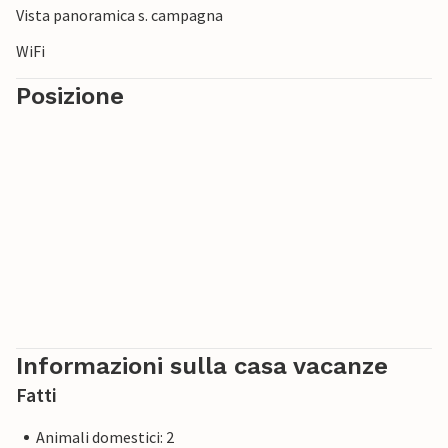
Vista panoramica s. campagna
Non vedete l'ora di trascorrere una vacanza attiva nella
Selva di Turingia!
WiFi
Posizione
Informazioni sulla casa vacanze
Fatti
Animali domestici: 2