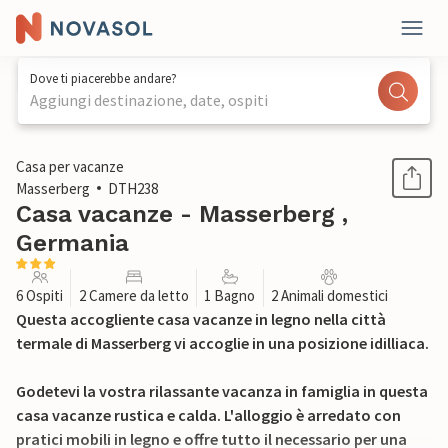
Dove ti piacerebbe andare?
Aggiungi destinazione, date, ospiti
1 / 22
Casa per vacanze
Masserberg
DTH238
Casa vacanze - Masserberg ,
Germania
6 Ospiti
2 Camere da letto
1 Bagno
2 Animali domestici
Questa accogliente casa vacanze in legno nella città
termale di Masserberg vi accoglie in una posizione idilliaca.
Godetevi la vostra rilassante vacanza in famiglia in questa
casa vacanze rustica e calda. L'alloggio è arredato con
pratici mobili in legno e offre tutto il necessario per una