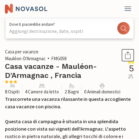
Dove ti piacerebbe andare?
Aggiungi destinazione, date, ospiti
1 / 42
Casa per vacanze
Mauléon-D'Armagnac
FMG058
Casa vacanze - Mauléon-
5
D'Armagnac , Francia
out
of 5
8 Ospiti
4 Camere da letto
2 Bagni
0 Animali domestici
Trascorrete una vacanza rilassante in questa accogliente
casa vacanze con piscina.
Questa casa di campagna è situata in una splendida
posizione con vista sui vigneti dell'Armagnac. L'aspetto
rustico in pietra naturale, gli allegri tocchi di colore e i