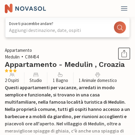
Dove ti piacerebbe andare?
Aggiungi destinazione, date, ospiti
1 / 27
Appartamento
Medulin
CIM454
Appartamento - Medulin , Croazia
2 Ospiti
Studio
1 Bagno
1 Animale domestico
Questi appartamenti per vacanze, arredati in modo
semplice e funzionale, si trovano in una casa
multifamiliare, nella famosa località turistica di Medulin.
Nella proprietà comune, tutti gli ospiti hanno accesso a un
barbecue e a mobili da giardino, per riunioni accoglienti e
piacevoli ore all'aperto. Nel villaggio di Medulin, oltre a
meravigliose spiagge di ghiaia, c'è anche una spiaggia di