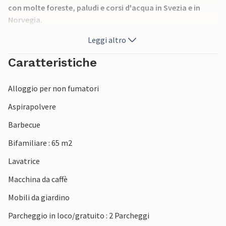
con molte foreste, paludi e corsi d'acqua in Svezia e in
Norvegia.
Vicino alla casa vacanze, che è una casa bifamiliare, ci
Leggi altro
sono dei laghi, uno dei quali ha un'area balneare
attrezzata. Un caffè e un ristorante, aperti in estate, sono
Caratteristiche
vicini alla casa vacanze.
A Charlottenberg, a circa 35 km, si trova un grande centro
Alloggio per non fumatori
commerciale. Una barca appartiene alla casa vacanze e un
motore elettrico può essere noleggiato dal proprietario.
Aspirapolvere
Barbecue
Bifamiliare : 65 m2
Lavatrice
Macchina da caffè
Mobili da giardino
Parcheggio in loco/gratuito : 2 Parcheggi