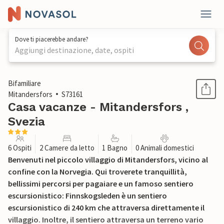
Dove ti piacerebbe andare?
Aggiungi destinazione, date, ospiti
1 / 17
Bifamiliare
Mitandersfors
S73161
Casa vacanze - Mitandersfors ,
Svezia
6 Ospiti
2 Camere da letto
1 Bagno
0 Animali domestici
Benvenuti nel piccolo villaggio di Mitandersfors, vicino al
confine con la Norvegia. Qui troverete tranquillità,
bellissimi percorsi per pagaiare e un famoso sentiero
escursionistico: Finnskogsleden è un sentiero
escursionistico di 240 km che attraversa direttamente il
villaggio. Inoltre, il sentiero attraversa un terreno vario