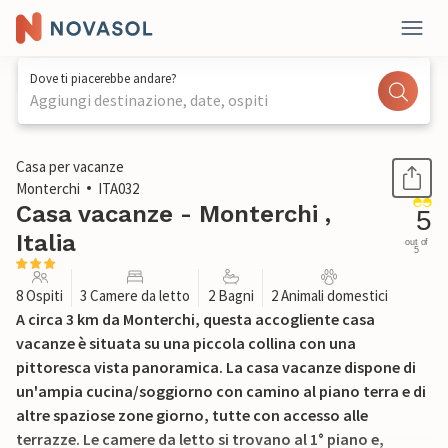
Dove ti piacerebbe andare?
Aggiungi destinazione, date, ospiti
1 / 31
Casa per vacanze
Monterchi
ITA032
Casa vacanze - Monterchi ,
5
Italia
out of
5
8 Ospiti
3 Camere da letto
2 Bagni
2 Animali domestici
A circa 3 km da Monterchi, questa accogliente casa
vacanze è situata su una piccola collina con una
pittoresca vista panoramica. La casa vacanze dispone di
un'ampia cucina/soggiorno con camino al piano terra e di
altre spaziose zone giorno, tutte con accesso alle
terrazze. Le camere da letto si trovano al 1° piano e,